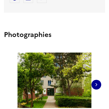
Photographies
Image s