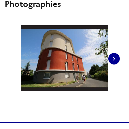
Photographies
Image s