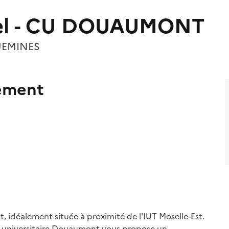
uel - CU DOUAUMONT
UEMINES
gement
, idéalement située à proximité de l'IUT Moselle-Est.
e universitaire Douaumont vous propose un