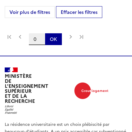
Voir plus de filtres
Première page
Page précédente
Page suivante
Dernière page
OK
MINISTÈRE
DE
L'ENSEIGNEMENT
SUPÉRIEUR
ET DE LA
RECHERCHE
La résidence universitaire est un choix plébiscité par
beaucoup d'étudiants. A un prix accessible car subventionné,